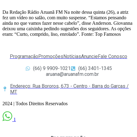
Da Redação Rádio Aruanã FM Na noite dessa quinta (26), a atriz
fez um vídeo no salão, com muito suspense. “Estamos pensando
ainda no que vamos fazer nesse cabelo”, disse Anderson. Giovanna
deixou uma caixinha pedindo sugestões dos seguidores. As opções
eram: “Curto, comprido, liso, enrolado”. Fonte: Top Famosos
Programação
Promoções
Notícias
Anuncie
Fale Conosco
(66) 9 9909-1021
(66) 3401-1345
aruana@aruanafm.com.br
Endereço: Rua Bororos, 673 - Centro - Barra do Garças /
MT
2024 | Todos Direitos Reservados
1