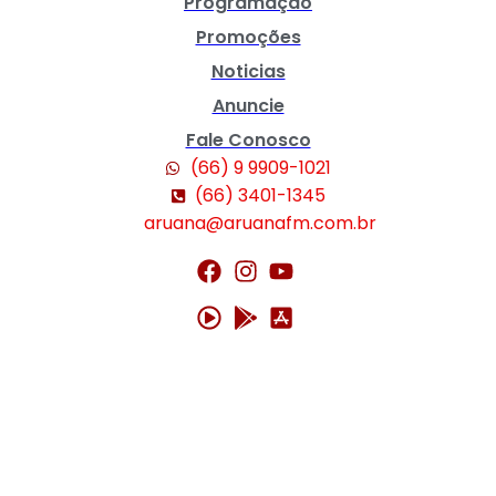
Programação
Promoções
Noticias
Anuncie
Fale Conosco
(66) 9 9909-1021
(66) 3401-1345
aruana@aruanafm.com.br
m
casibom güncel giriş
casibom giriş
casibom
casibom güncel giriş
casi