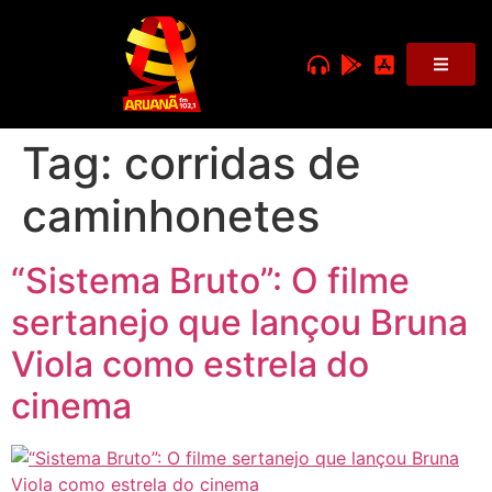
Tag:
corridas de
caminhonetes
“Sistema Bruto”: O filme
sertanejo que lançou Bruna
Viola como estrela do
cinema