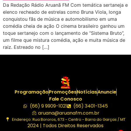
Da Redação Rádio Aruanã FM Com temática sertaneja e
elenco recheado de estrelas como Bruna Viola, longa
conquistou fãs de música e automobilismo em uma
comédia cheia de ação O cinema brasileiro ganhou um
toque sertanejo com o lançamento de “Sistema Bruto”,
um filme que mistura comédia, ação e muita música de
raiz. Estreado no […]
Programação
Promoções
Notícias
Anuncie
Fale Conosco
(66) 9 9909-1021
(66) 3401-1345
aruana@aruanafm.com.br
Endereço: Rua Bororos, 673 - Centro - Barra do Garças / MT
2024 | Todos Direitos Reservados