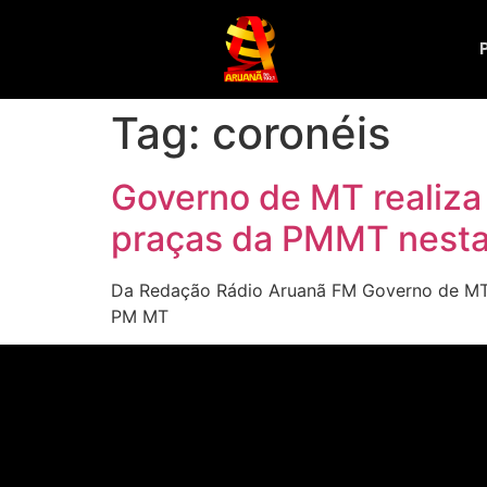
Tag:
coronéis
Governo de MT realiza 
praças da PMMT nesta 
Da Redação Rádio Aruanã FM Governo de MT re
PM MT