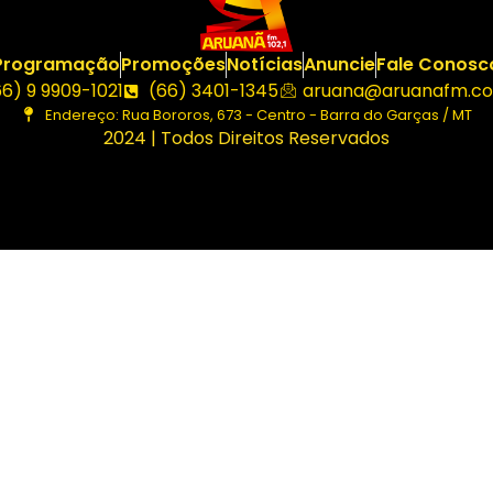
Programação
Promoções
Notícias
Anuncie
Fale Conosc
66) 9 9909-1021
(66) 3401-1345
aruana@aruanafm.co
Endereço: Rua Bororos, 673 - Centro - Barra do Garças / MT
2024 | Todos Direitos Reservados
asibom güncel giriş
casibom giriş
casibom
casibom güncel 