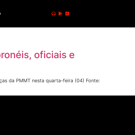
o
néis, oficiais e
ças da PMMT nesta quarta-feira (04) Fonte: