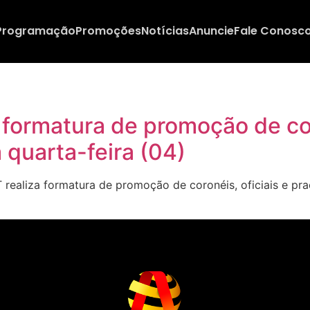
Programação
Promoções
Notícias
Anuncie
Fale Conosc
formatura de promoção de coro
quarta-feira (04)
aliza formatura de promoção de coronéis, oficiais e pra