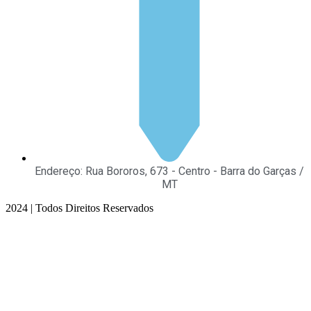
Endereço: Rua Bororos, 673 - Centro - Barra do Garças /
MT
2024 | Todos Direitos Reservados
giriş
ultrabet giriş
ultrabet
ultrabet güncel giriş
ultrabet giriş
ultrabet
bet