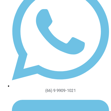
(66) 9 9909-1021