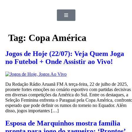
Tag:
Copa América
Jogos de Hoje (22/07): Veja Quem Joga
no Futebol + Onde Assistir ao Vivo!
Da Redação Rádio Aruanã FM A terça-feira, 22 de julho de 2025,
promete fortes emoções no cenário esportivo com partidas decisivas
em diversas competições da América do Sul. Entre os destaques, a
Seleção Feminina enfrenta o Paraguai pela Copa América, confront
esperado que pode definir os rumos do torneio no Equador. Além
disso, jogos importantes […]
Esposa de Marquinhos mostra família
pronta para jogo do zagueiro: ‘Prontos’