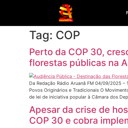
Tag:
COP
Perto da COP 30, cresc
florestas públicas na
Da Redação Rádio Aruanã FM 04/09/2025 – 1
Povos Originários e Tradicionais O Movimento
de lei de iniciativa popular à Câmara dos De
Apesar da crise de h
COP 30 e cobra implem