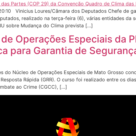
0:10 Vinicius Loures/Câmara dos Deputados Chefe de ga
utados, realizado na terça-feira (6), várias entidades da 
NU sobre Mudança do Clima prevista […]
 de Operações Especiais da 
ca para Garantia de Seguran
 do Núcleo de Operações Especiais de Mato Grosso concl
 Resposta Rápida (GRR). O curso foi realizado entre os di
ombate ao Crime (CGCC), […]