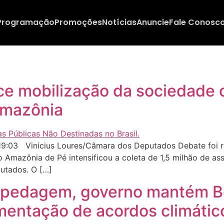
Programação
Promoções
Notícias
Anuncie
Fale Conosc
e mobilização da sociedade c
 Amazônia
9:03 Vinicius Loures/Câmara dos Deputados Debate foi r
 Amazônia de Pé intensificou a coleta de 1,5 milhão de as
putados. O […]
ospedagem, governo mantém 
entação de acordos climátic