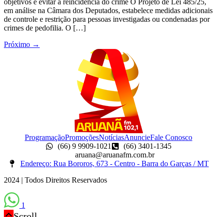
objetivos é evitar a reincidência do crime O Projeto de Lei 485/25,
em análise na Câmara dos Deputados, estabelece medidas adicionais
de controle e restrição para pessoas investigadas ou condenadas por
crimes de pedofilia. O […]
Próximo
→
Programação
Promoções
Notícias
Anuncie
Fale Conosco
(66) 9 9909-1021
(66) 3401-1345
aruana@aruanafm.com.br
Endereço: Rua Bororos, 673 - Centro - Barra do Garças / MT
2024 | Todos Direitos Reservados
1
Scroll