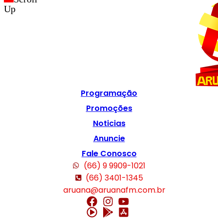
Up
Programação
Promoções
Noticias
Anuncie
Fale Conosco
(66) 9 9909-1021
(66) 3401-1345
aruana@aruanafm.com.br