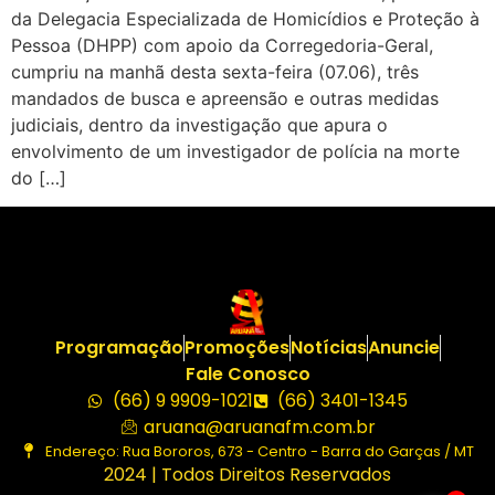
da Delegacia Especializada de Homicídios e Proteção à
Pessoa (DHPP) com apoio da Corregedoria-Geral,
cumpriu na manhã desta sexta-feira (07.06), três
mandados de busca e apreensão e outras medidas
judiciais, dentro da investigação que apura o
envolvimento de um investigador de polícia na morte
do […]
Programação
Promoções
Notícias
Anuncie
Fale Conosco
(66) 9 9909-1021
(66) 3401-1345
aruana@aruanafm.com.br
Endereço: Rua Bororos, 673 - Centro - Barra do Garças / MT
2024 | Todos Direitos Reservados