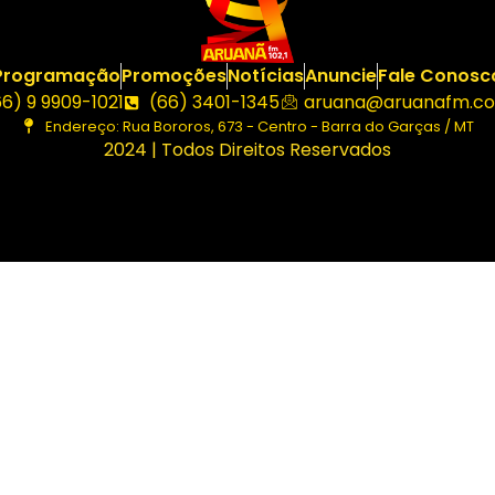
Programação
Promoções
Notícias
Anuncie
Fale Conosc
66) 9 9909-1021
(66) 3401-1345
aruana@aruanafm.co
Endereço: Rua Bororos, 673 - Centro - Barra do Garças / MT
2024 | Todos Direitos Reservados
giriş
ultrabet giriş
ultrabet
betasus güncel giriş
betasus giri