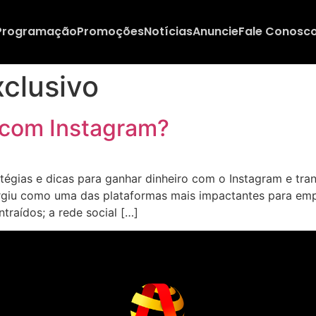
Programação
Promoções
Notícias
Anuncie
Fale Conosc
clusivo
 com Instagram?
égias e dicas para ganhar dinheiro com o Instagram e tra
mergiu como uma das plataformas mais impactantes para em
traídos; a rede social […]