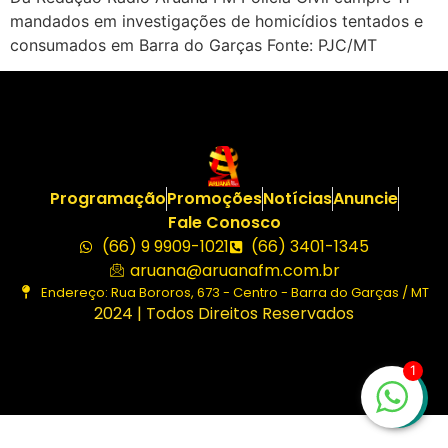
mandados em investigações de homicídios tentados e
consumados em Barra do Garças Fonte: PJC/MT
Programação
Promoções
Notícias
Anuncie
Fale Conosco
(66) 9 9909-1021
(66) 3401-1345
aruana@aruanafm.com.br
Endereço: Rua Bororos, 673 - Centro - Barra do Garças / MT
2024 | Todos Direitos Reservados
1
cratosroyalbet güncel giriş
cratosroyalbet giriş
cratosroya