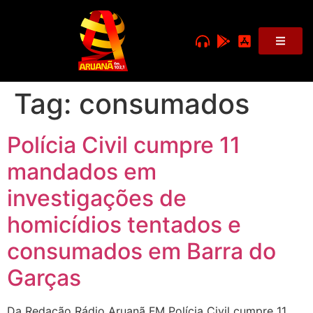
Tag:
consumados
Polícia Civil cumpre 11
mandados em
investigações de
homicídios tentados e
consumados em Barra do
Garças
Da Redação Rádio Aruanã FM Polícia Civil cumpre 11