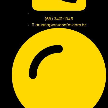
(66) 3401-1345
aruana@aruanafm.com.br