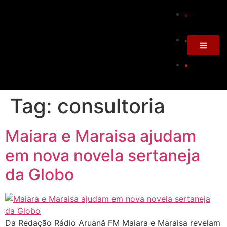
Tag:
consultoria
Maiara e Maraisa ajudam
em nova novela sertaneja
da Globo
Da Redação Rádio Aruanã FM Maiara e Maraisa revelam