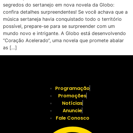
segredos do sertanejo em nova novela da Globo:
confira detalhes surpreendentes! Se você achava que a
música sertaneja havia conquistado todo o território
possível, prepare-se para se surpreender com um
mundo novo e intrigante. A Globo está desenvolvendo
“Coração Acelerado“, uma novela que promete abalar
as […]
Programação
Promoções
Notícias
Anuncie
Fale Conosco