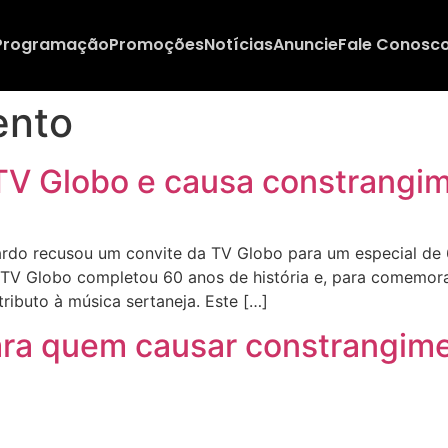
Programação
Promoções
Notícias
Anuncie
Fale Conosc
ento
V Globo e causa constrangim
rdo recusou um convite da TV Globo para um especial de 
TV Globo completou 60 anos de história e, para comemorar
ributo à música sertaneja. Este […]
para quem causar constrangim