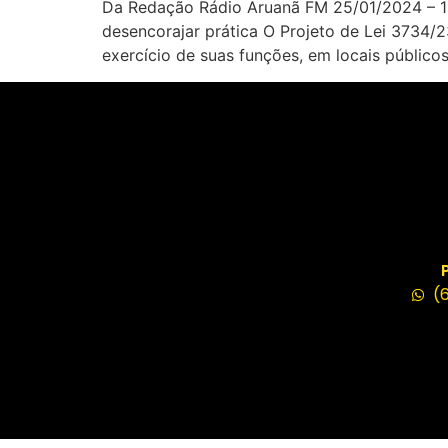
Da Redação Rádio Aruanã FM 25/01/2024 – 15
desencorajar prática O Projeto de Lei 3734/2
exercício de suas funções, em locais públicos
(