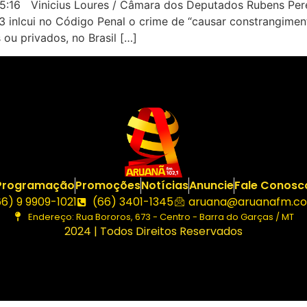
:16 Vinicius Loures / Câmara dos Deputados Rubens Perei
3 inlcui no Código Penal o crime de “causar constrangimen
 ou privados, no Brasil […]
Programação
Promoções
Notícias
Anuncie
Fale Conosc
66) 9 9909-1021
(66) 3401-1345
aruana@aruanafm.co
Endereço: Rua Bororos, 673 - Centro - Barra do Garças / MT
2024 | Todos Direitos Reservados