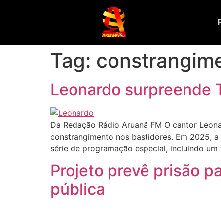
Tag:
constrangim
Leonardo surpreende T
Da Redação Rádio Aruanã FM O cantor Leona
constrangimento nos bastidores. Em 2025, a 
série de programação especial, incluindo um t
Projeto prevê prisão 
pública