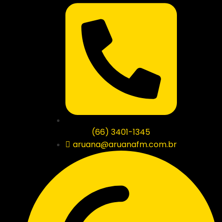
(66) 3401-1345
aruana@aruanafm.com.br