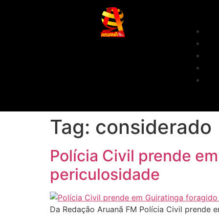
Tag:
considerado
Polícia Civil prende e
periculosidade
Da Redação Aruanã FM Polícia Civil prende e