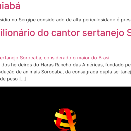
uiabá
ídio no Sergipe considerado de alta periculosidade é pres
ilionário do cantor sertanejo
os herdeiros do Haras Rancho das Américas, fundado pel
odução de animais Sorocaba, da consagrada dupla sertane
 de peso […]