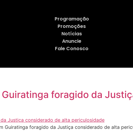
Programação
Promoções
Notícias
Anuncie
Fale Conosco
m Guiratinga foragido da Justi
m Guiratinga foragido da Justiça considerado de alta peri