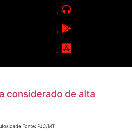
ça considerado de alta
culosidade Fonte: PJC/MT