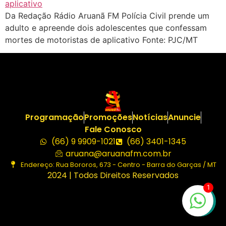
Da Redação Rádio Aruanã FM Polícia Civil prende um
adulto e apreende dois adolescentes que confessam
mortes de motoristas de aplicativo Fonte: PJC/MT
Programação
Promoções
Notícias
Anuncie
Fale Conosco
(66) 9 9909-1021
(66) 3401-1345
aruana@aruanafm.com.br
Endereço: Rua Bororos, 673 - Centro - Barra do Garças / MT
2024 | Todos Direitos Reservados
1