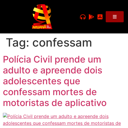
Tag:
confessam
Polícia Civil prende um
adulto e apreende dois
adolescentes que
confessam mortes de
motoristas de aplicativo