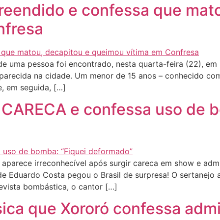
reendido e confessa que mato
nfresa
 de uma pessoa foi encontrado, nesta quarta-feira (22), em 
arecida na cidade. Um menor de 15 anos – conhecido como
e, em seguida, […]
CARECA e confessa uso de b
arece irreconhecível após surgir careca em show e admit
a de Eduardo Costa pegou o Brasil de surpresa! O sertane
evista bombástica, o cantor […]
sica que Xororó confessa admi