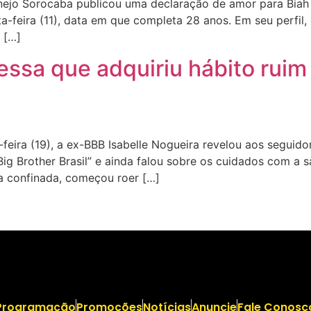
nejo Sorocaba publicou uma declaração de amor para Biah
xta-feira (11), data em que completa 28 anos. Em seu perfi
 […]
essa que adquiriu hábito ruim
ira (19), a ex-BBB Isabelle Nogueira revelou aos seguido
g Brother Brasil” e ainda falou sobre os cuidados com a saú
a confinada, começou roer […]
Programação
Promoções
Notícias
Anuncie
Fale Conosc