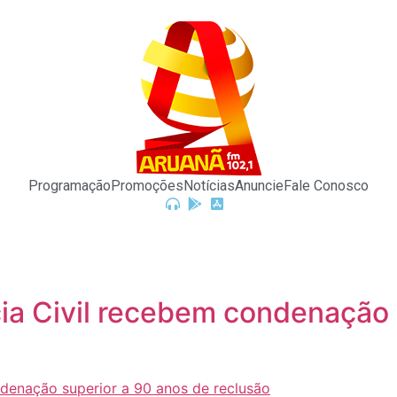
Programação
Promoções
Notícias
Anuncie
Fale Conosco
cia Civil recebem condenação