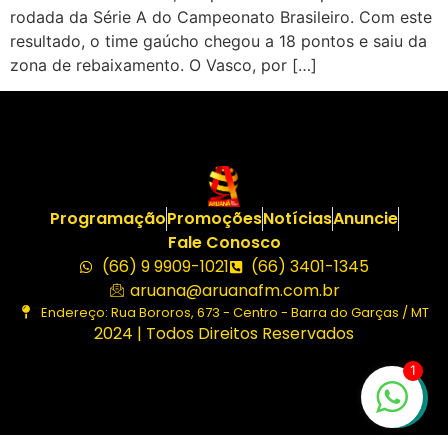
rodada da Série A do Campeonato Brasileiro. Com este
resultado, o time gaúcho chegou a 18 pontos e saiu da
zona de rebaixamento. O Vasco, por […]
Programação
Promoções
Notícias
Anuncie
Fale Conosco
(66) 9 9909-1021
(66) 3401-1345
aruana@aruanafm.com.br
Endereço: Rua Bororos, 673 - Centro - Barra do Garças / MT
2024 | Todos Direitos Reservados
1
sibom güncel giriş
casibom giriş
casibom
starzbet güncel g