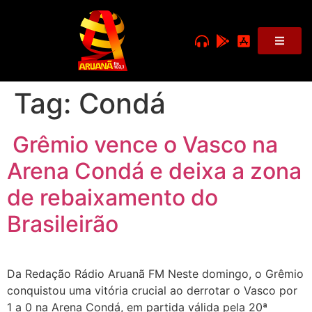
Tag:
Condá
Grêmio vence o Vasco na
Arena Condá e deixa a zona
de rebaixamento do
Brasileirão
Da Redação Rádio Aruanã FM Neste domingo, o Grêmio
conquistou uma vitória crucial ao derrotar o Vasco por
1 a 0 na Arena Condá, em partida válida pela 20ª