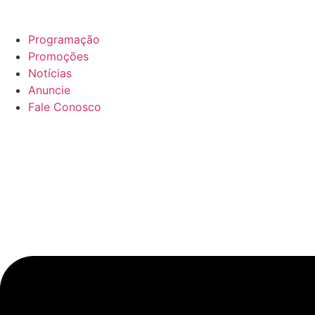
Ir
para
Programação
o
Promoções
conteúdo
Notícias
Anuncie
Fale Conosco