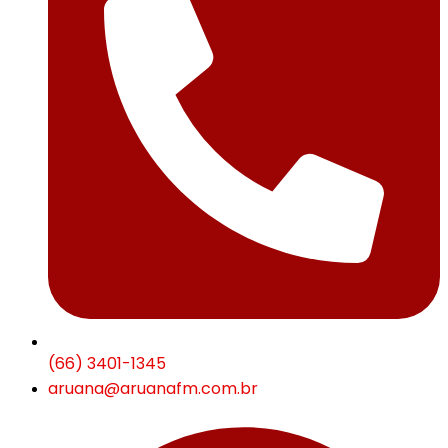
(66) 3401-1345
aruana@aruanafm.com.br