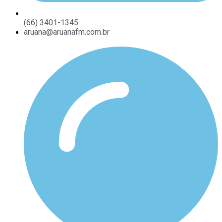
(66) 3401-1345
aruana@aruanafm.com.br