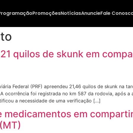
Programação
Promoções
Notícias
Anuncie
Fale Conosc
to
21 quilos de skunk em compa
ria Federal (PRF) apreendeu 21,46 quilos de skunk na tard
 A ocorrência foi registrada no km 587 da rodovia, após 
tificou a necessidade de uma verificação […]
e medicamentos em comparti
 (MT)