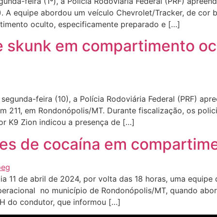
da-feira (1º), a Polícia Rodoviária Federal (PRF) apreend
A equipe abordou um veículo Chevrolet/Tracker, de cor br
rtimento oculto, especificamente preparado e […]
 skunk em compartimento ocu
segunda-feira (10), a Polícia Rodoviária Federal (PRF) a
km 211, em Rondonópolis/MT. Durante fiscalização, os pol
or K9 Zion indicou a presença de […]
tes de cocaína em compartime
11 de abril de 2024, por volta das 18 horas, uma equipe d
 operacional no município de Rondonópolis/MT, quando abo
H do condutor, que informou […]