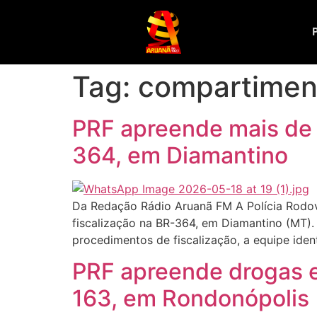
Tag:
compartimen
PRF apreende mais de 
364, em Diamantino
Da Redação Rádio Aruanã FM A Polícia Rodoviá
fiscalização na BR-364, em Diamantino (MT).
procedimentos de fiscalização, a equipe iden
PRF apreende drogas 
163, em Rondonópolis