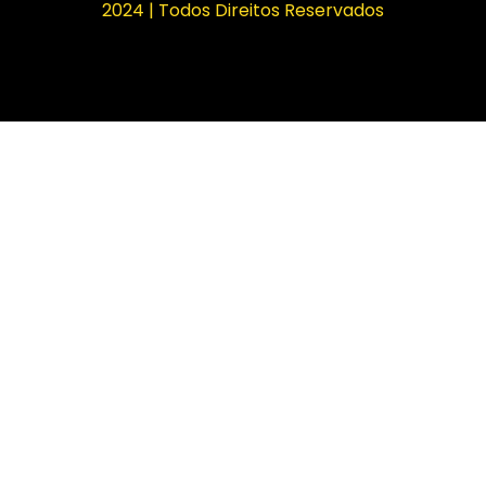
2024 | Todos Direitos Reservados
el giriş
starzbet giriş
starzbet
starzbet güncel giriş
starzbe