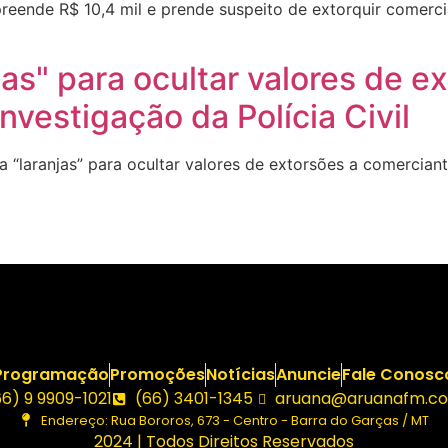
eende R$ 10,4 mil e prende suspeito de extorquir comerc
jas" para ocultar valores de e
nvestigação da Polícia Civil
“laranjas” para ocultar valores de extorsões a comerciante
Programação
Promoções
Notícias
Anuncie
Fale Conosc
66) 9 9909-1021
(66) 3401-1345
aruana@aruanafm.co
Endereço: Rua Bororos, 673 - Centro - Barra do Garças / MT
2024 | Todos Direitos Reservados