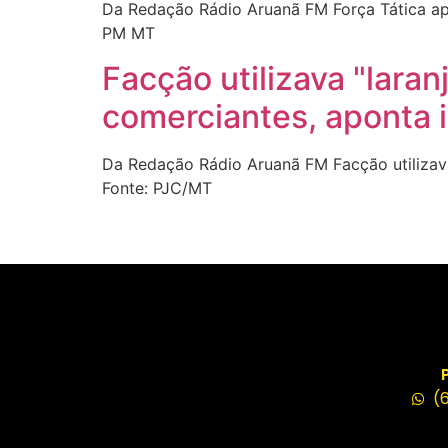
Da Redação Rádio Aruanã FM Força Tática apr
PM MT
Facção utilizava "laran
comerciantes, aponta i
Da Redação Rádio Aruanã FM Facção utilizava 
Fonte: PJC/MT
(