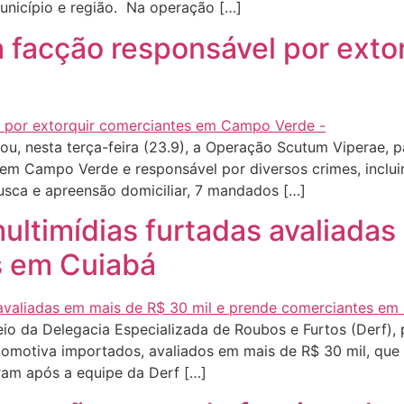
unicípio e região. Na operação […]
ula facção responsável por ext
rou, nesta terça-feira (23.9), a Operação Scutum Viperae
 em Campo Verde e responsável por diversos crimes, inclui
sca e apreensão domiciliar, 7 mandados […]
 multimídias furtadas avaliada
s em Cuiabá
io da Delegacia Especializada de Roubos e Furtos (Derf), 
tomotiva importados, avaliados em mais de R$ 30 mil, que
aram após a equipe da Derf […]