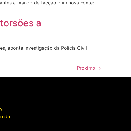
iantes a mando de facção criminosa Fonte:
xtorsões a
s, aponta investigação da Polícia Civil
Próximo
→
o
m.br