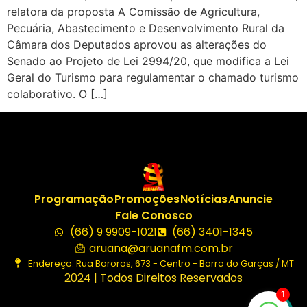
relatora da proposta A Comissão de Agricultura,
Pecuária, Abastecimento e Desenvolvimento Rural da
Câmara dos Deputados aprovou as alterações do
Senado ao Projeto de Lei 2994/20, que modifica a Lei
Geral do Turismo para regulamentar o chamado turismo
colaborativo. O […]
Programação
Promoções
Notícias
Anuncie
Fale Conosco
(66) 9 9909-1021
(66) 3401-1345
aruana@aruanafm.com.br
Endereço: Rua Bororos, 673 - Centro - Barra do Garças / MT
2024 | Todos Direitos Reservados
1