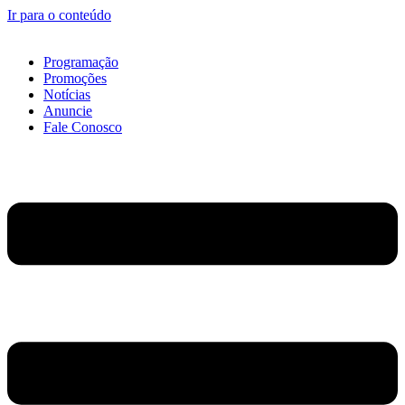
Ir para o conteúdo
Programação
Promoções
Notícias
Anuncie
Fale Conosco