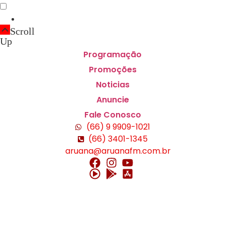
Scroll
Up
Programação
Promoções
Noticias
Anuncie
Fale Conosco
(66) 9 9909-1021
(66) 3401-1345
aruana@aruanafm.com.br
starzbet güncel giriş
starzbet giriş
starzbet
starzbet güncel