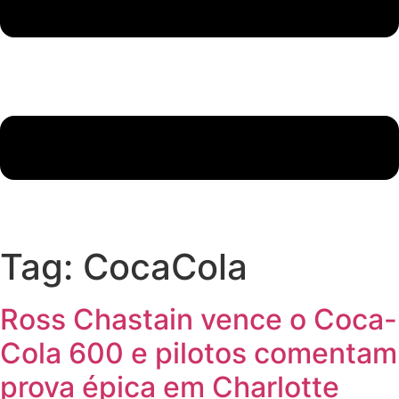
Tag:
CocaCola
Ross Chastain vence o Coca-
Cola 600 e pilotos comentam
prova épica em Charlotte