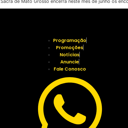
e Sacra de Mato Grosso encerra neste mês de junho os enco
Programação
Promoções
Notícias
Anuncie
Fale Conosco