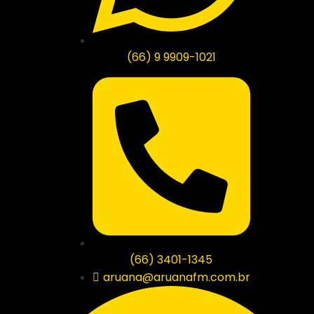
(66) 9 9909-1021
(66) 3401-1345
aruana@aruanafm.com.br