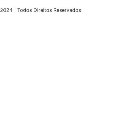
2024 | Todos Direitos Reservados
bet
starzbet güncel giriş
starzbet giriş
starzbet
starzbet gün