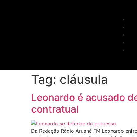
Tag:
cláusula
Leonardo é acusado de
contratual
Da Redação Rádio Aruanã FM Leonardo enfre