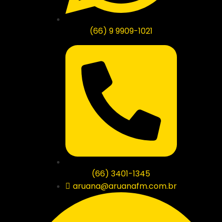
(66) 9 9909-1021
(66) 3401-1345
aruana@aruanafm.com.br