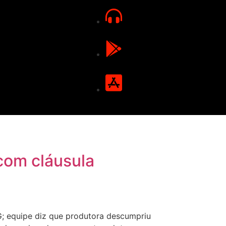
com cláusula
; equipe diz que produtora descumpriu