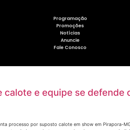
Programação
Promoções
Notícias
Anuncie
Fale Conosco
 calote e equipe se defende 
nta processo por suposto calote em show em Pirapora-MG