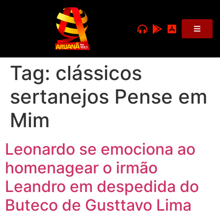
Tag:
clássicos
sertanejos Pense em
Mim
Leonardo se emociona ao
homenagear o irmão
Leandro em despedida do
Buteco de Gusttavo Lima