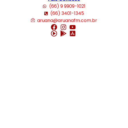
(66) 9 9909-1021
(66) 3401-1345
aruana@aruanafm.com.br
üncel giriş
starzbet giriş
starzbet
starzbet güncel giriş
starzbet giriş
starz