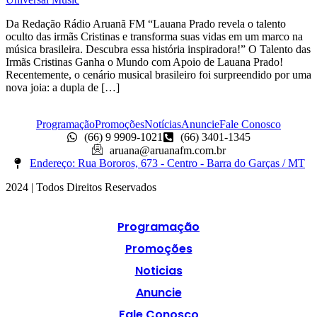
Da Redação Rádio Aruanã FM “Lauana Prado revela o talento
oculto das irmãs Cristinas e transforma suas vidas em um marco na
música brasileira. Descubra essa história inspiradora!” O Talento das
Irmãs Cristinas Ganha o Mundo com Apoio de Lauana Prado!
Recentemente, o cenário musical brasileiro foi surpreendido por uma
nova joia: a dupla de […]
Programação
Promoções
Notícias
Anuncie
Fale Conosco
(66) 9 9909-1021
(66) 3401-1345
aruana@aruanafm.com.br
Endereço: Rua Bororos, 673 - Centro - Barra do Garças / MT
2024 | Todos Direitos Reservados
Programação
Promoções
Noticias
Anuncie
Fale Conosco