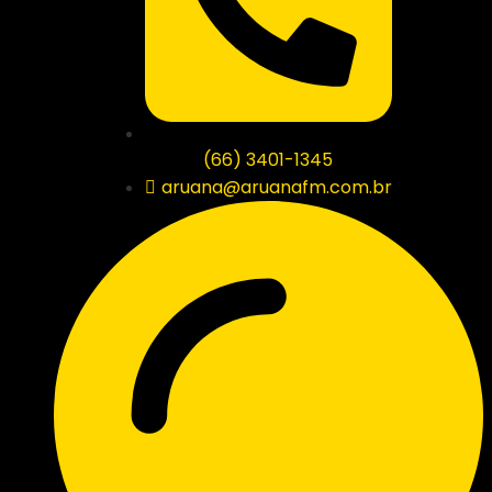
(66) 3401-1345
aruana@aruanafm.com.br