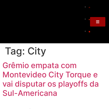
Tag:
City
Grêmio empata com
Montevideo City Torque e
vai disputar os playoffs da
Sul-Americana