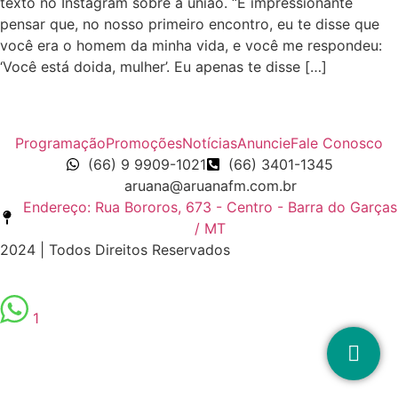
texto no Instagram sobre a união. “É impressionante
pensar que, no nosso primeiro encontro, eu te disse que
você era o homem da minha vida, e você me respondeu:
‘Você está doida, mulher’. Eu apenas te disse […]
Programação
Promoções
Notícias
Anuncie
Fale Conosco
(66) 9 9909-1021
(66) 3401-1345
aruana@aruanafm.com.br
Endereço: Rua Bororos, 673 - Centro - Barra do Garças
/ MT
2024 | Todos Direitos Reservados
1
zbet
starzbet güncel giriş
starzbet giriş
starzbet
starzbet gü