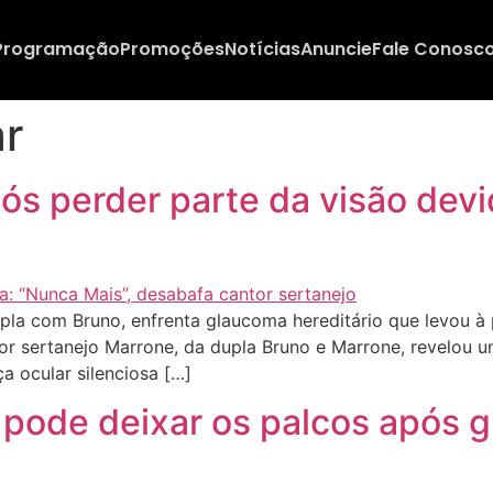
Programação
Promoções
Notícias
Anuncie
Fale Conosc
ar
ós perder parte da visão dev
a com Bruno, enfrenta glaucoma hereditário que levou à pe
or sertanejo Marrone, da dupla Bruno e Marrone, revelou u
a ocular silenciosa […]
e pode deixar os palcos após 