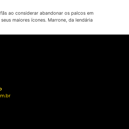
fãs ao considerar abandonar os palcos em
seus maiores ícones. Marrone, da lendária
o
m.br