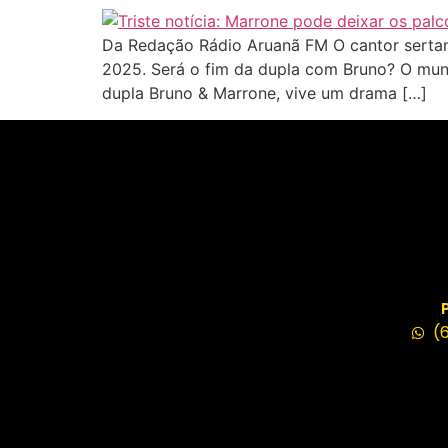
Da Redação Rádio Aruanã FM O cantor sertan
2025. Será o fim da dupla com Bruno? O mund
dupla Bruno & Marrone, vive um drama […]
(