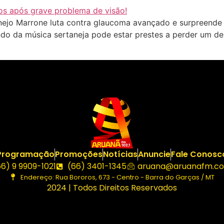
ejo Marrone luta contra glaucoma avançado e surpreende 
o da música sertaneja pode estar prestes a perder um de 
Programação
Promoções
Notícias
Anuncie
Fale Conosc
66) 9 9909-1021
(66) 3401-1345
aruana@aruanafm.co
Endereço: Rua Bororos, 673 - Centro - Barra do Garças / MT
2024 | Todos Direitos Reservados