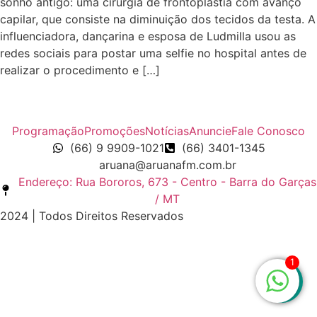
sonho antigo: uma cirurgia de frontoplastia com avanço
capilar, que consiste na diminuição dos tecidos da testa. A
influenciadora, dançarina e esposa de Ludmilla usou as
redes sociais para postar uma selfie no hospital antes de
realizar o procedimento e […]
Programação
Promoções
Notícias
Anuncie
Fale Conosco
(66) 9 9909-1021
(66) 3401-1345
aruana@aruanafm.com.br
Endereço: Rua Bororos, 673 - Centro - Barra do Garças
/ MT
2024 | Todos Direitos Reservados
giriş
casibom
casibom güncel giriş
casibom giriş
casibom
1