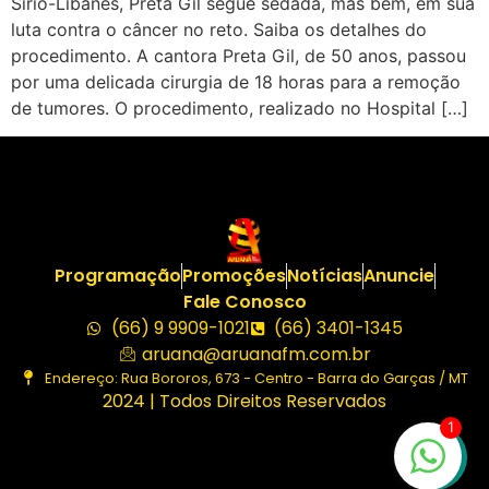
Sírio-Libanês, Preta Gil segue sedada, mas bem, em sua
luta contra o câncer no reto. Saiba os detalhes do
procedimento. A cantora Preta Gil, de 50 anos, passou
por uma delicada cirurgia de 18 horas para a remoção
de tumores. O procedimento, realizado no Hospital […]
Programação
Promoções
Notícias
Anuncie
Fale Conosco
(66) 9 9909-1021
(66) 3401-1345
aruana@aruanafm.com.br
Endereço: Rua Bororos, 673 - Centro - Barra do Garças / MT
2024 | Todos Direitos Reservados
1