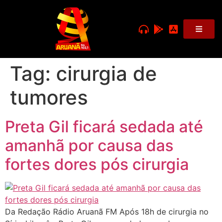
Tag:
cirurgia de
tumores
Preta Gil ficará sedada até
amanhã por causa das
fortes dores pós cirurgia
Da Redação Rádio Aruanã FM Após 18h de cirurgia no