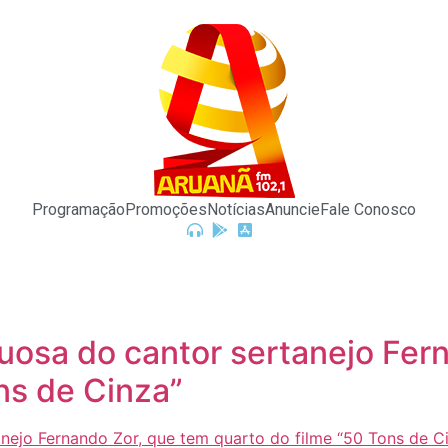
Programação
Promoções
Notícias
Anuncie
Fale Conosco
osa do cantor sertanejo Fer
ns de Cinza”