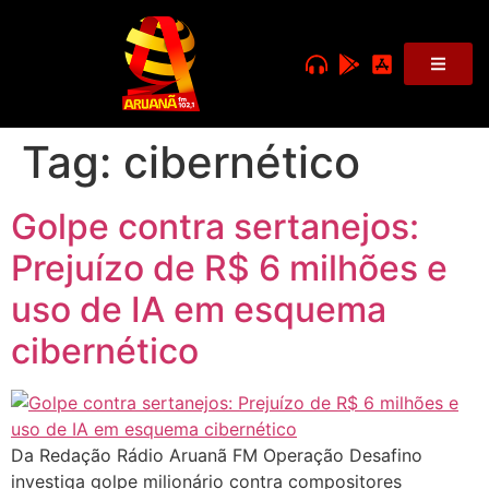
Tag:
cibernético
Golpe contra sertanejos:
Prejuízo de R$ 6 milhões e
uso de IA em esquema
cibernético
Da Redação Rádio Aruanã FM Operação Desafino
investiga golpe milionário contra compositores