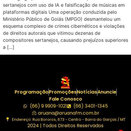
sertanejos com uso de IA e falsificação de músicas em
plataformas digitais Uma operação conduzida pelo
Ministério Público de Goiás (MPGO) desmantelou um
esquema complexo de crimes cibernéticos e violações
de direitos autorais que vitimou dezenas de
compositores sertanejos, causando prejuízos superiores
a […]
Programação
Promoções
Notícias
Anuncie
Fale Conosco
(66) 9 9909-1021
(66) 3401-1345
aruana@aruanafm.com.br
Endereço: Rua Bororos, 673 - Centro - Barra do Garças / MT
2024 | Todos Direitos Reservados