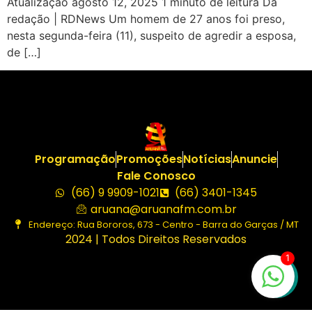
Atualização agosto 12, 2025 1 minuto de leitura Da
redação | RDNews Um homem de 27 anos foi preso,
nesta segunda-feira (11), suspeito de agredir a esposa,
de […]
Programação
Promoções
Notícias
Anuncie
Fale Conosco
(66) 9 9909-1021
(66) 3401-1345
aruana@aruanafm.com.br
Endereço: Rua Bororos, 673 - Centro - Barra do Garças / MT
2024 | Todos Direitos Reservados
1