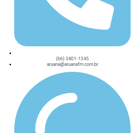
(66) 3401-1345
aruana@aruanafm.com.br