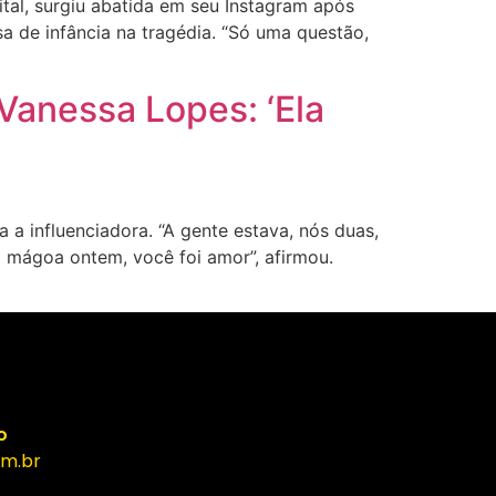
ital, surgiu abatida em seu Instagram após
 de infância na tragédia. “Só uma questão,
Vanessa Lopes: ‘Ela
 influenciadora. “A gente estava, nós duas,
i mágoa ontem, você foi amor”, afirmou.
o
m.br