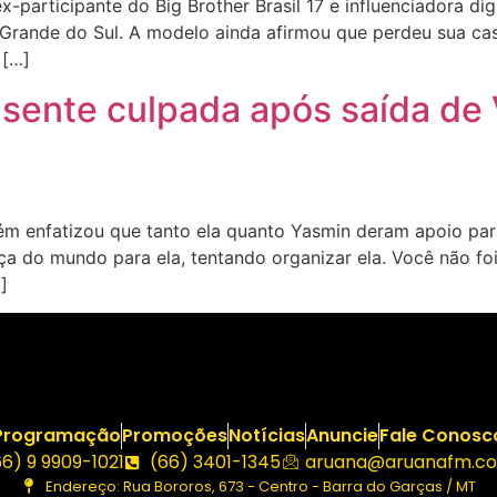
participante do Big Brother Brasil 17 e influenciadora dig
Grande do Sul. A modelo ainda afirmou que perdeu sua casa
 […]
 sente culpada após saída de 
enfatizou que tanto ela quanto Yasmin deram apoio para a
ça do mundo para ela, tentando organizar ela. Você não fo
]
Programação
Promoções
Notícias
Anuncie
Fale Conosc
66) 9 9909-1021
(66) 3401-1345
aruana@aruanafm.co
Endereço: Rua Bororos, 673 - Centro - Barra do Garças / MT