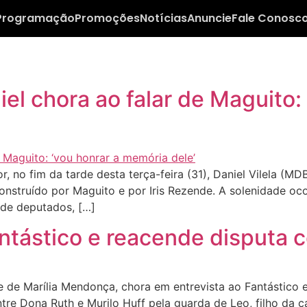
Programação
Promoções
Notícias
Anuncie
Fale Conosc
el chora ao falar de Maguito:
, no fim da tarde desta terça-feira (31), Daniel Vilela (M
onstruído por Maguito e por Iris Rezende. A solenidade oc
 de deputados, […]
ntástico e reacende disputa 
de Marília Mendonça, chora em entrevista ao Fantástico e
entre Dona Ruth e Murilo Huff pela guarda de Leo, filho da