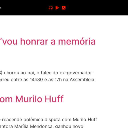
o
 ‘vou honrar a memória
DB) chorou ao pai, o falecido ex-governador
orreu entre as 14h30 e as 17h na Assembleia
com Murilo Huff
 reacende polêmica disputa com Murilo Huff
 cantora Marília Mendonça, ganhou novo