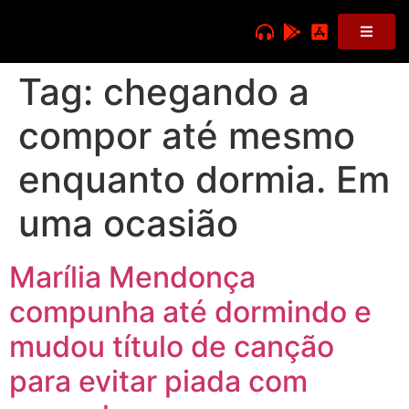
Tag:
chegando a
compor até mesmo
enquanto dormia. Em
uma ocasião
Marília Mendonça
compunha até dormindo e
mudou título de canção
para evitar piada com