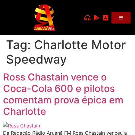
Tag:
Charlotte Motor
Speedway
Ross Chastain vence o
Coca-Cola 600 e pilotos
comentam prova épica em
Charlotte
Da Redação Rádio Aruanã FM Ross Chastain venceu a