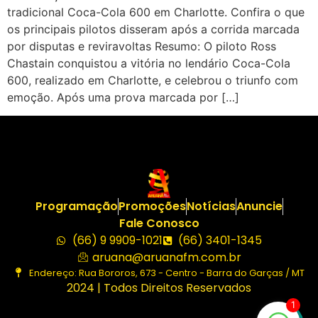
tradicional Coca-Cola 600 em Charlotte. Confira o que
os principais pilotos disseram após a corrida marcada
por disputas e reviravoltas Resumo: O piloto Ross
Chastain conquistou a vitória no lendário Coca-Cola
600, realizado em Charlotte, e celebrou o triunfo com
emoção. Após uma prova marcada por […]
Programação
Promoções
Notícias
Anuncie
Fale Conosco
(66) 9 9909-1021
(66) 3401-1345
aruana@aruanafm.com.br
Endereço: Rua Bororos, 673 - Centro - Barra do Garças / MT
2024 | Todos Direitos Reservados
1