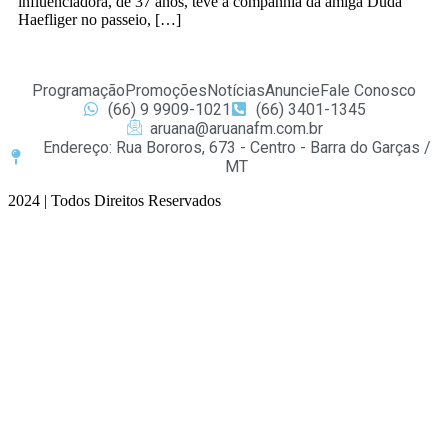
influenciadora, de 37 anos, teve a companhia da amiga Duda
Haefliger no passeio, […]
Programação
Promoções
Notícias
Anuncie
Fale Conosco
(66) 9 9909-1021
(66) 3401-1345
aruana@aruanafm.com.br
Endereço: Rua Bororos, 673 - Centro - Barra do Garças /
MT
2024 | Todos Direitos Reservados
t güncel giriş
ultrabet giriş
ultrabet
ultrabet güncel giriş
ultrabet giriş
ult