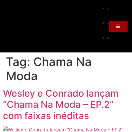
Tag:
Chama Na
Moda
Wesley e Conrado lançam
“Chama Na Moda – EP.2”
com faixas inéditas