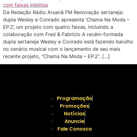
Da Redação Rádio Aruanã FM Renovação sertaneja:
dupla Wesley e Conrado apresenta ‘Chama Na Moda –
EP.2’, um projeto com quatro faixas, incluindo a
colaboração com Fred & Fabrício A recém-formada
dupla sertaneja Wesley e Conrado está fazendo barulho
no cenário musical com o lançamento de seu mais
recente projeto, “Chama Na Moda – EP.2“. […]
Programação
Promoções
Notícias
Anuncie
Fale Conosco