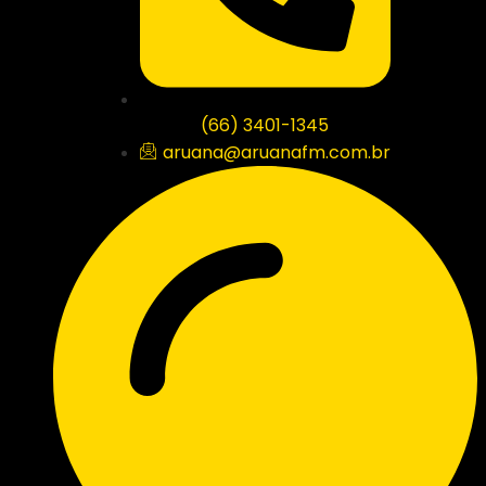
(66) 3401-1345
aruana@aruanafm.com.br