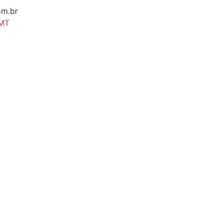
om.br
 MT