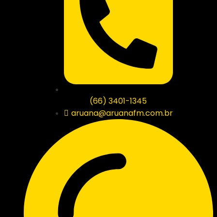
(66) 3401-1345
aruana@aruanafm.com.br