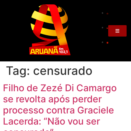
Tag:
censurado
Filho de Zezé Di Camargo
se revolta após perder
processo contra Graciele
Lacerda: “Não vou ser