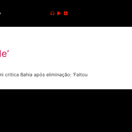
o
de’
 critica Bahia após eliminação: ‘Faltou