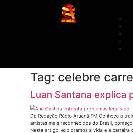
Tag:
celebre carre
Luan Santana explica p
Da Redação Rádio Aruanã FM Conheça a traje
artistas mais reconhecidos do Brasil, come
Neste artigo, exploramos a vida e a carreira