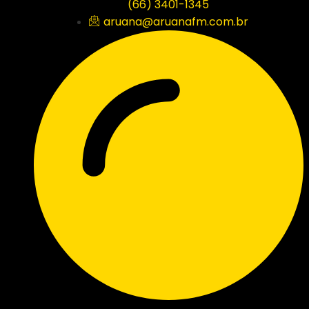
(66) 3401-1345
aruana@aruanafm.com.br