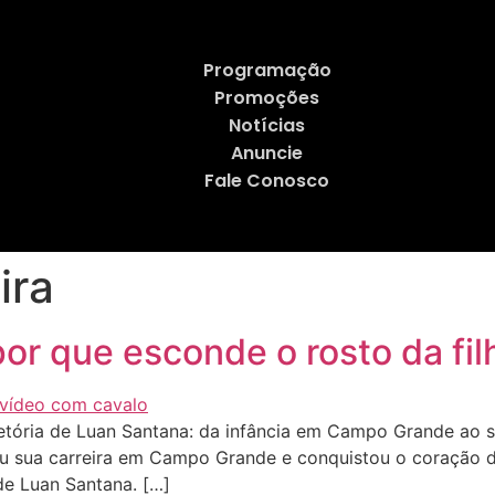
Programação
Promoções
Notícias
Anuncie
Fale Conosco
ira
or que esconde o rosto da fil
tória de Luan Santana: da infância em Campo Grande ao 
çou sua carreira em Campo Grande e conquistou o coração 
 de Luan Santana. […]