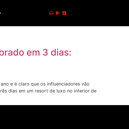
o
ebrado em 3 dias:
 ano e é claro que os influenciadores vão
ês dias em um resort de luxo no interior de