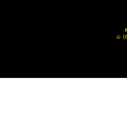
(
et
starzbet güncel giriş
starzbet giriş
starzbet
starzbet günc