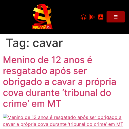
Tag:
cavar
Menino de 12 anos é
resgatado após ser
obrigado a cavar a própria
cova durante ‘tribunal do
crime’ em MT