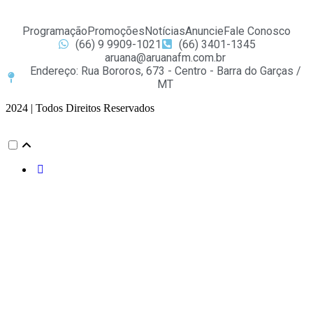
Programação
Promoções
Notícias
Anuncie
Fale Conosco
(66) 9 9909-1021
(66) 3401-1345
aruana@aruanafm.com.br
Endereço: Rua Bororos, 673 - Centro - Barra do Garças /
MT
2024 | Todos Direitos Reservados
et güncel giriş
starzbet giriş
starzbet
starzbet güncel giriş
starzbet giriş
s